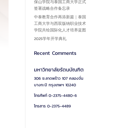
保山学院与泰国工商大学正式
签署战略合作备忘录
中泰教育合作再添新篇｜泰国
工商大学与西双版纳职业技术
学院共绘国际化人才培养蓝图
2025学年开学典礼
Recent Comments
มหาวิทยาลัยรัตนบัณฑิต
306 ซ.ลาดพร้าว 107 คลองจั่น
บางกะปิ กรุงเทพฯ 10240
โทรศัพท์ 0-2375-4480-6
โทรสาร 0-2375-4489