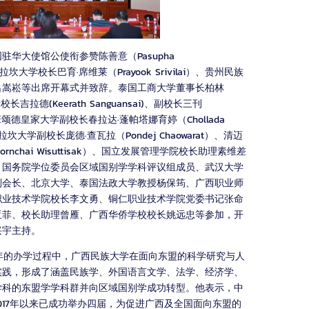
华大使馆公使衔参赞陈善意（Pasupha
沙拉坎大学校长巴育·席维莱（Prayook Srivilai）、贵州民族
吕嵩崧等出席开幕式并致辞。泰国工商大学董事长柏林
执行校长吉拉德(Keerath Sanguansai)、副校长三刊
orn)、班颂德皇家大学副校长春拉达·蓬帕塔娜育婷（Chollada
玛哈沙拉坎大学副校长庞德·查瓦拉（Pondej Chaowarat）、清迈
nchai Wisuttisak）、国立发展管理学院校长助理素维差
aree），国务院学位委员会区域国别学学科评议组成员、武汉大学
副会长、北京大学、泰国法政大学教授杨保筠、广西职业师
职业技术学院校长李文勇、铜仁职业技术学院党委书记张命
亚菲、校长助理曾雁、广西华侨学校校长姚远忠等参加，开
兴宇主持。
年的办学过程中，广西民族大学在面向东盟的科学研究与人
实践，形成了涵盖民族学、外国语言文学、法学、经济学、
学科的东盟学学科群并向区域国别学成功转型。他表示，中
017年以来已成功举办四届，为促进广西及全国面向东盟的