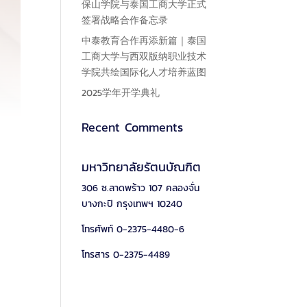
保山学院与泰国工商大学正式
签署战略合作备忘录
中泰教育合作再添新篇｜泰国
工商大学与西双版纳职业技术
学院共绘国际化人才培养蓝图
2025学年开学典礼
Recent Comments
มหาวิทยาลัยรัตนบัณฑิต
306 ซ.ลาดพร้าว 107 คลองจั่น
บางกะปิ กรุงเทพฯ 10240
โทรศัพท์ 0-2375-4480-6
โทรสาร 0-2375-4489