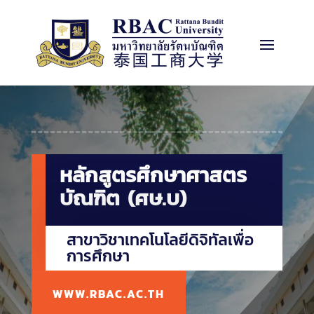
h


สมัครเรียน
ปริญญาตรี
ปริญญาโท
นิสิต 69
หลักสูตรศึกษาศาสตร
บัณฑิต (ศษ.บ)
สาขาวิชาเทคโนโลยีดิจิทัลเพื่อ
การศึกษา
WWW.RBAC.AC.TH