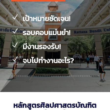
เป้าหมายชัดเจน!
N
รอบคอบแม่นยำ!
N
มีงานรองรับ!
N
จบไปทำงานอะไร?
N
หลักสูตรศิลปศาสตรบัณฑิต